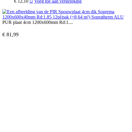
€
12,10
Voeg toe aan vergelijking
PUR plaat 4cm 1200x600mm Rd:1....
€
81,99