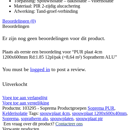
Toepassing: Spouwisolatie – dakisolatie – vloerisolatie
Materiaal: PIR 2-zijdig alucachering
Afwerking: Tand-groef-verbinding
Beoordelingen (0)
Beoordelingen
Er zijn nog geen beoordelingen voor dit product.
Plaats als eerste een beoordeling voor “PUR plaat 4cm
1200x600mm Rd:1.85 12pl/pak (=8,64 m²) Sopratherm ALU”
You must be
logged in
to post a review.
Uitverkocht
Voeg toe aan verlanglijst
Voeg toe aan vergelijking
Productnr.
103295 - Soprema
Productgroepen
Soprema PUR
,
Kelderisolatie
Tags:
spouwplaat 4cm
,
spouwplaat 1200x600x40mm
,
Soprema
,
sopratherm alu
,
spouwplaten
,
spouwplaat pir
Een vraag over dit product?
Contacteer ons
Verwante producten