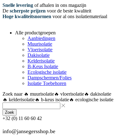
Snelle levering
of afhalen in ons magazijn
De
scherpste prijzen
voor de beste kwaliteit
Hoge kwaliteitsnormen
voor al ons isolatiemateriaal
Alle productgroepen
Aanbiedingen
Muurisolatie
Vloerisolatie
Dakisolatie
Kelderisolatie
B-Keus Isolatie
Ecologische isolatie
Dampschermen/Folies
Isolatie Toebehoren
Zoek naar
🔥 muurisolatie
🔥 vloerisolatie
🔥 dakisolatie
🔥 kelderisolatie
🔥 b-keus isolatie
🔥 ecologische isolatie
Zoek
+32 (0) 11 60 60 42
info@jansegersshop.be